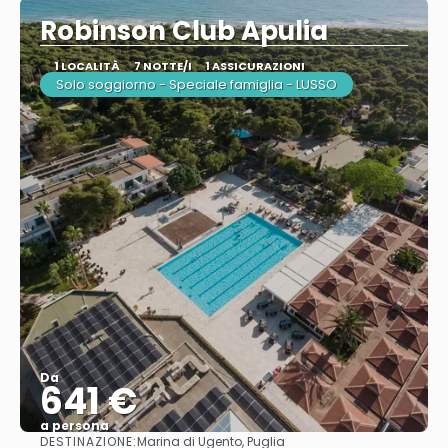
Robinson Club Apulia
1 LOCALITÀ
7 NOTTE/I
1 ASSICURAZIONI
Solo soggiorno - Speciale famiglia - LUSSO
Da
641 €
a persona
DESTINAZIONE:
Marina di Ugento, Puglia