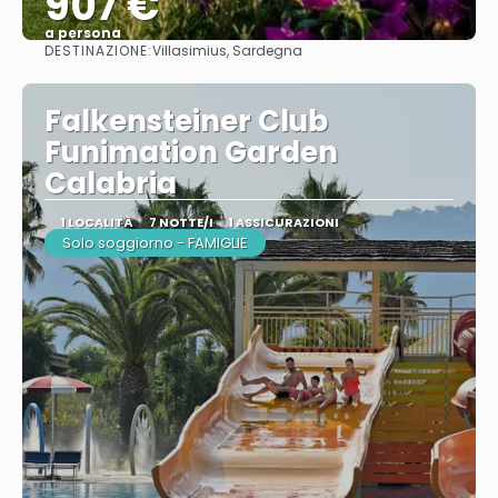
907 €
a persona
DESTINAZIONE:
Villasimius, Sardegna
Vedere
Falkensteiner Club
Funimation Garden
Calabria
1 LOCALITÀ
7 NOTTE/I
1 ASSICURAZIONI
Solo soggiorno - FAMIGLIE