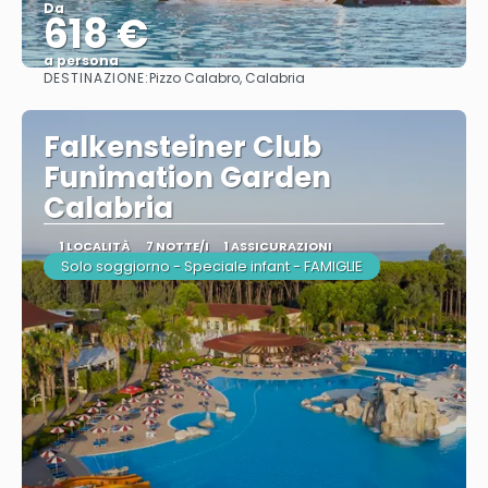
Da
618 €
a persona
DESTINAZIONE:
Pizzo Calabro, Calabria
Vedere
Falkensteiner Club
Funimation Garden
Calabria
1 LOCALITÀ
7 NOTTE/I
1 ASSICURAZIONI
Solo soggiorno - Speciale infant - FAMIGLIE