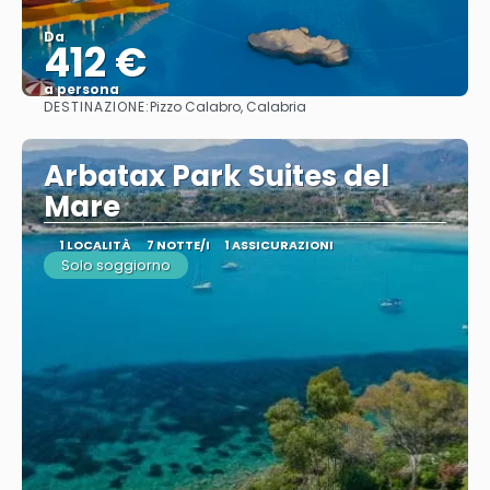
Da
412 €
a persona
DESTINAZIONE:
Pizzo Calabro, Calabria
Vedere
Arbatax Park Suites del
Mare
1 LOCALITÀ
7 NOTTE/I
1 ASSICURAZIONI
Solo soggiorno