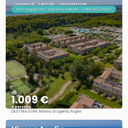
1 LOCALITÀ
7 NOTTE/I
1 ASSICURAZIONI
Solo soggiorno - ingresso sabato - FAMIGLIE/LUSSO
Da
1.009 €
a persona
DESTINAZIONE:
Marina di Ugento, Puglia
Vedere