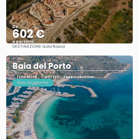
Da
602 €
a persona
DESTINAZIONE:
Isola Rossa
Vedere
Baia del Porto
1 LOCALITÀ
7 NOTTE/I
1 ASSICURAZIONI
Solo soggiorno