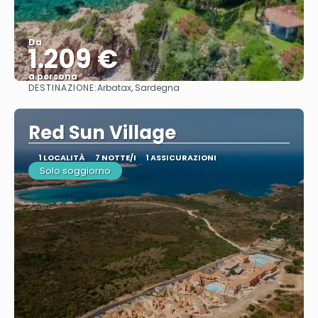
Da
1.209 €
a persona
DESTINAZIONE:
Arbatax, Sardegna
Vedere
Red Sun Village
1 LOCALITÀ
7 NOTTE/I
1 ASSICURAZIONI
Solo soggiorno