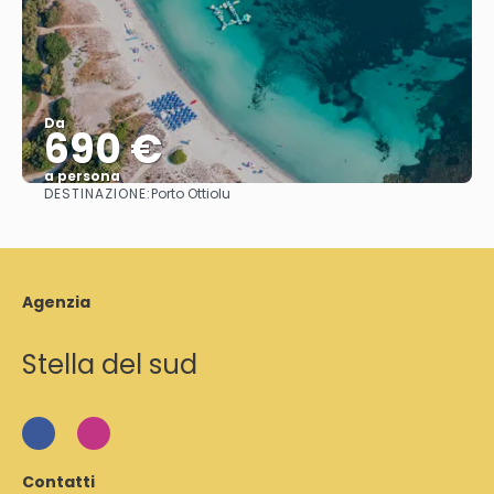
Da
690 €
a persona
DESTINAZIONE:
Porto Ottiolu
Vedere
Agenzia
Stella del sud
Contatti