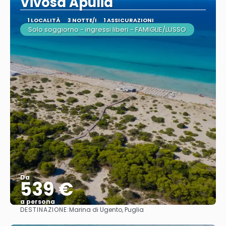
Vivosa Apulia
1 LOCALITÀ
3 NOTTE/I
1 ASSICURAZIONI
Solo soggiorno - ingressi liberi - FAMIGLIE/LUSSO
Da
539 €
a persona
DESTINAZIONE:
Marina di Ugento, Puglia
Vedere