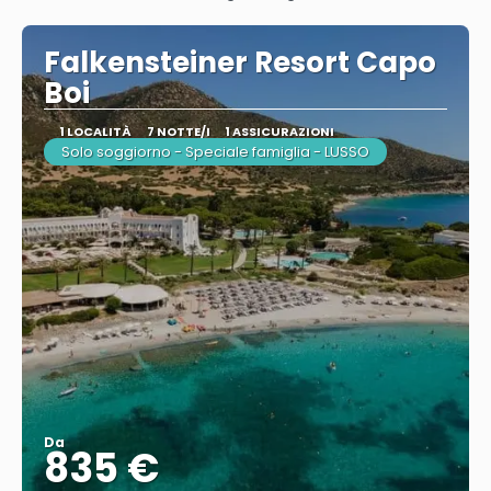
Vedere
Falkensteiner Resort Capo
Boi
1 LOCALITÀ
7 NOTTE/I
1 ASSICURAZIONI
Solo soggiorno - Speciale famiglia - LUSSO
Da
835 €