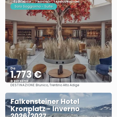
1 LOCALITÀ
7 NOTTE/I
1 ASSICURAZIONI
Solo Soggiorno - Suite
Da
1.773 €
a persona
DESTINAZIONE:
Brunico, Trentino Alto Adige
Vedere
Falkensteiner Hotel
Kronplatz - Inverno
2026/2027