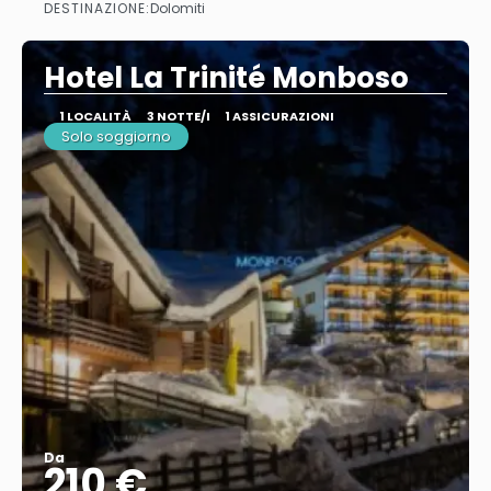
DESTINAZIONE:
Dolomiti
Vedere
Hotel La Trinité Monboso
1 LOCALITÀ
3 NOTTE/I
1 ASSICURAZIONI
Solo soggiorno
Da
210 €