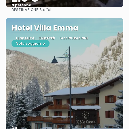
a persona
DESTINAZIONE:
Staffal
Vedere
Hotel Villa Emma
1 LOCALITÀ
3 NOTTE/I
1 ASSICURAZIONI
Solo soggiorno
Da