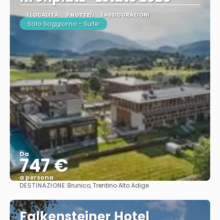
1 LOCALITÀ
3 NOTTE/I
1 ASSICURAZIONI
Solo Soggiorno - Suite
Da
747 €
a persona
DESTINAZIONE:
Brunico, Trentino Alto Adige
Vedere
Falkensteiner Hotel