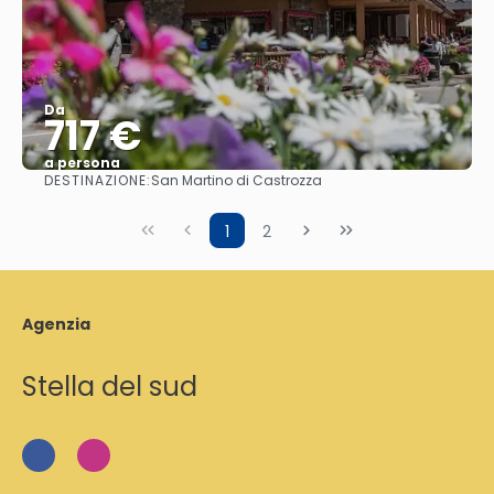
Da
717 €
a persona
DESTINAZIONE:
San Martino di Castrozza
Vedere
1
2
Agenzia
Stella del sud