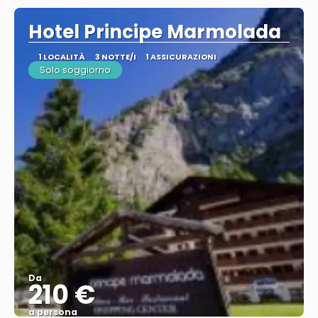
Hotel Principe Marmolada
1 LOCALITÀ
3 NOTTE/I
1 ASSICURAZIONI
Solo soggiorno
Da
210 €
a persona