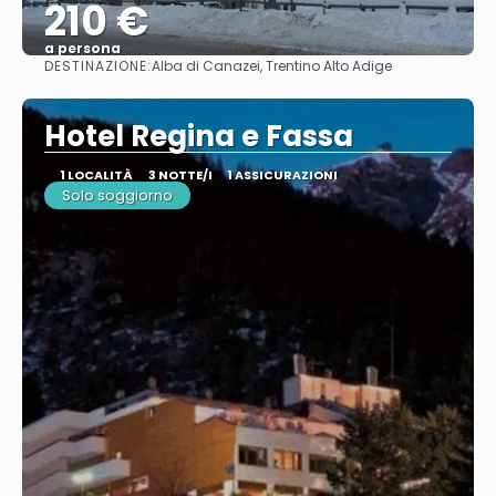
210 €
a persona
DESTINAZIONE:
Alba di Canazei, Trentino Alto Adige
Vedere
Hotel Regina e Fassa
1 LOCALITÀ
3 NOTTE/I
1 ASSICURAZIONI
Solo soggiorno