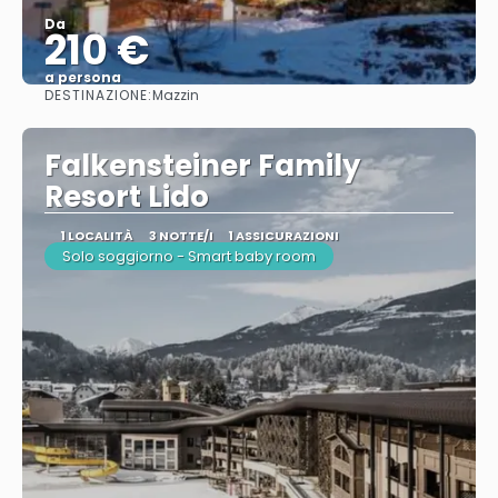
Da
210 €
a persona
DESTINAZIONE:
Mazzin
Vedere
Falkensteiner Family
Resort Lido
1 LOCALITÀ
3 NOTTE/I
1 ASSICURAZIONI
Solo soggiorno - Smart baby room