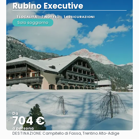
Rubino Executive
1 LOCALITÀ
7 NOTTE/I
1 ASSICURAZIONI
Solo soggiorno
Da
704 €
a persona
DESTINAZIONE:
Campitello di Fassa, Trentino Alto-Adige
Vedere