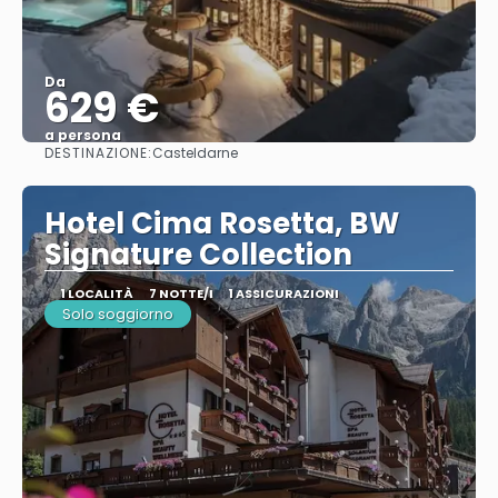
Da
629 €
a persona
DESTINAZIONE:
Casteldarne
Vedere
Hotel Cima Rosetta, BW
Signature Collection
1 LOCALITÀ
7 NOTTE/I
1 ASSICURAZIONI
Solo soggiorno