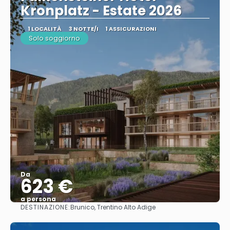
Kronplatz - Estate 2026
1 LOCALITÀ
3 NOTTE/I
1 ASSICURAZIONI
Solo soggiorno
Da
623 €
a persona
DESTINAZIONE:
Brunico, Trentino Alto Adige
Vedere