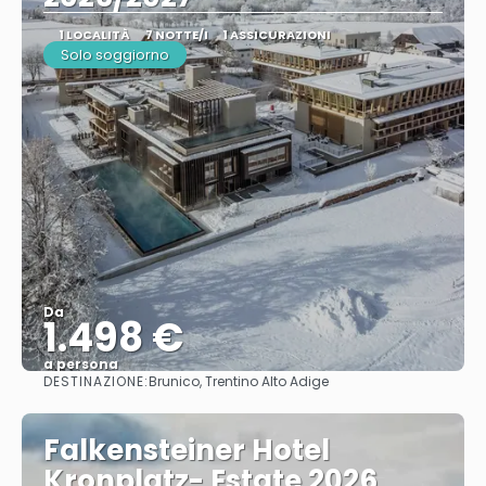
1 LOCALITÀ
7 NOTTE/I
1 ASSICURAZIONI
Solo soggiorno
Da
1.498 €
a persona
DESTINAZIONE:
Brunico, Trentino Alto Adige
Vedere
Falkensteiner Hotel
Kronplatz- Estate 2026