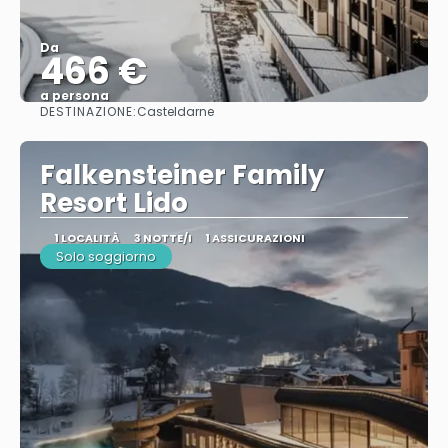
Da
466 €
a persona
DESTINAZIONE:
Casteldarne
Vedere
Falkensteiner Family
Resort Lido
1 LOCALITÀ
3 NOTTE/I
1 ASSICURAZIONI
Solo soggiorno