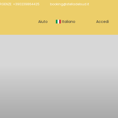
ERGENZE: +390239864425
booking@stelladelsud.it
Aiuto
Italiano
Accedi