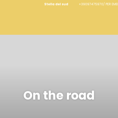
Stella del sud
+39097475970/ PER EM
On the road