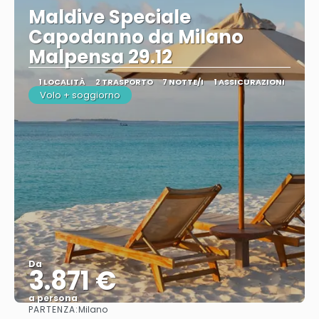
Maldive Speciale
Capodanno da Milano
Malpensa 29.12
1 LOCALITÀ
2 TRASPORTO
7 NOTTE/I
1 ASSICURAZIONI
Volo + soggiorno
Da
3.871 €
a persona
PARTENZA:
Milano
Vedere