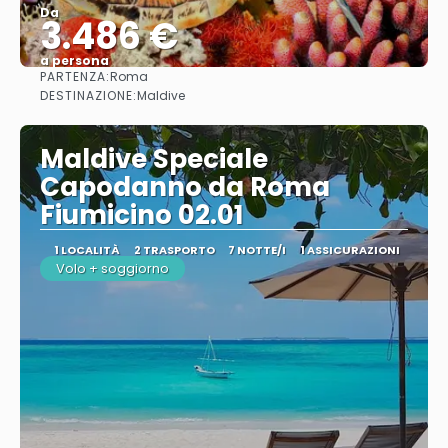
Da
3.486 €
a persona
PARTENZA:
Roma
Vedere
DESTINAZIONE:
Maldive
Maldive Speciale
Capodanno da Roma
Fiumicino 02.01
1 LOCALITÀ
2 TRASPORTO
7 NOTTE/I
1 ASSICURAZIONI
Volo + soggiorno