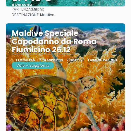
a persona
PARTENZA:
Milano
Vedere
DESTINAZIONE:
Maldive
Maldive Speciale
Capodanno da Roma
Fiumicino 26.12
1 LOCALITÀ
2 TRASPORTO
7 NOTTE/I
1 ASSICURAZIONI
Volo + soggiorno