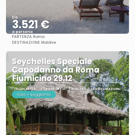
Da
3.521 €
a persona
PARTENZA:
Roma
Vedere
DESTINAZIONE:
Maldive
Seychelles Speciale
Capodanno da Roma
Fiumicino 29.12
1 LOCALITÀ
2 TRASPORTO
7 NOTTE/I
1 ASSICURAZIONI
Volo + soggiorno