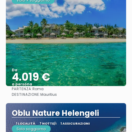
Volo + soggiorno
Da
4.019 €
a persona
PARTENZA:
Roma
Vedere
DESTINAZIONE:
Mauritius
Oblu Nature Helengeli
1 LOCALITÀ
7 NOTTE/I
1 ASSICURAZIONI
Solo soggiorno