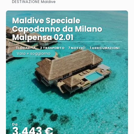
DESTINAZIONE:
Maldive
Maldive Speciale
Capodanno da Milano
Malpensa 02.01
1 LOCALITÀ
2 TRASPORTO
7 NOTTE/I
1 ASSICURAZIONI
Volo + soggiorno
Da
3.443 €