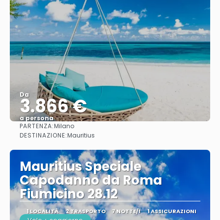
Da
3.866 €
a persona
PARTENZA:
Milano
Vedere
DESTINAZIONE:
Mauritius
Mauritius Speciale
Capodanno da Roma
Fiumicino 28.12
1 LOCALITÀ
2 TRASPORTO
7 NOTTE/I
1 ASSICURAZIONI