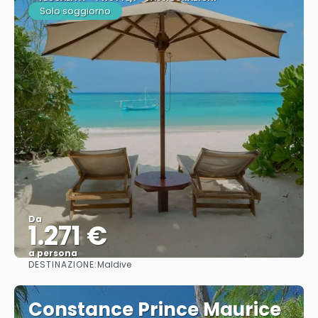
Solo soggiorno
Da
1.271 €
a persona
DESTINAZIONE:
Maldive
Vedere
Constance Prince Maurice