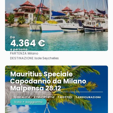
Da
4.364 €
a persona
PARTENZA:
Milano
Vedere
DESTINAZIONE:
Isole Seychelles
Mauritius Speciale
Capodanno da Milano
Malpensa 28.12
1 LOCALITÀ
2 TRASPORTO
7 NOTTE/I
1 ASSICURAZIONI
Volo + soggiorno