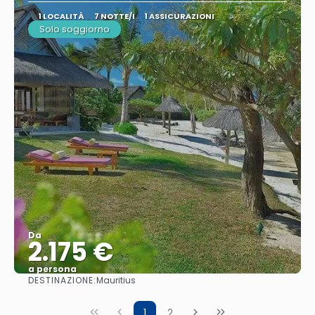
1 LOCALITÀ
7 NOTTE/I
1 ASSICURAZIONI
Solo soggiorno
Da
2.175 €
a persona
DESTINAZIONE:
Mauritius
Vedere
1
2