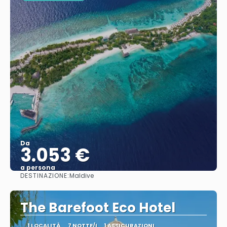
Da
3.053 €
a persona
DESTINAZIONE:
Maldive
Vedere
The Barefoot Eco Hotel
1 LOCALITÀ
7 NOTTE/I
1 ASSICURAZIONI