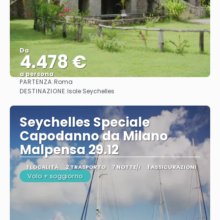
Da
4.478 €
a persona
PARTENZA:
Roma
Vedere
DESTINAZIONE:
Isole Seychelles
Seychelles Speciale
Capodanno da Milano
Malpensa 29.12
1 LOCALITÀ
2 TRASPORTO
7 NOTTE/I
1 ASSICURAZIONI
Volo + soggiorno