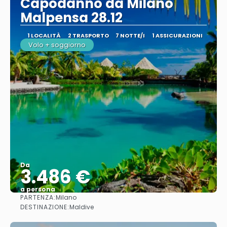
Capodanno da Milano
Malpensa 28.12
1 LOCALITÀ
2 TRASPORTO
7 NOTTE/I
1 ASSICURAZIONI
Volo + soggiorno
Da
3.486 €
a persona
PARTENZA:
Milano
Vedere
DESTINAZIONE:
Maldive