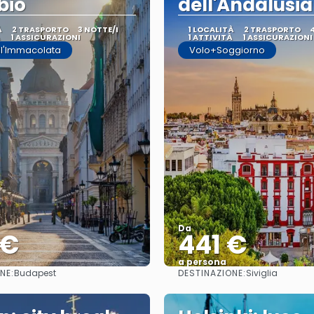
bio
dell'Andalusia
À
2 TRASPORTO
3 NOTTE/I
1 LOCALITÀ
2 TRASPORTO
À
1 ASSICURAZIONI
1 ATTIVITÀ
1 ASSICURAZIONI
ll'Immacolata
Volo+Soggiorno
Da
 €
441 €
a persona
NE:
DESTINAZIONE:
Budapest
Siviglia
Vedere
Vedere