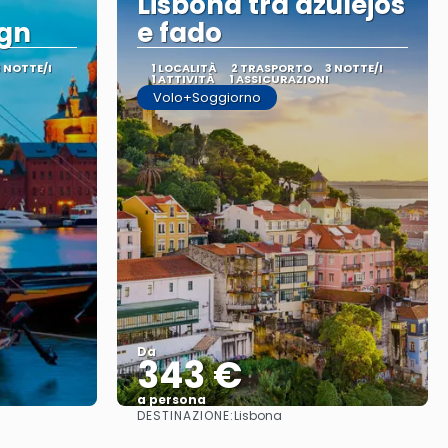
Lisbona tra azulejos
ign
e fado
3 NOTTE/I
1 LOCALITÀ
2 TRASPORTO
3 NOTTE/I
1 ATTIVITÀ
1 ASSICURAZIONI
Volo+Soggiorno
Da
343 €
a persona
DESTINAZIONE:
Lisbona
Vedere