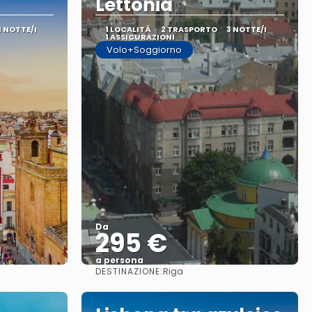
Lettonia
4 NOTTE/I
1 LOCALITÀ
2 TRASPORTO
3 NOTTE/I
1 ASSICURAZIONI
Volo+Soggiorno
Da
295 €
a persona
DESTINAZIONE:
Riga
Vedere