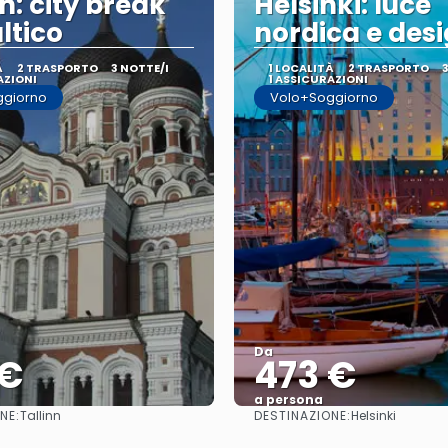
n: city break
Helsinki: luce
ltico
nordica e des
À
2 TRASPORTO
3 NOTTE/I
1 LOCALITÀ
2 TRASPORTO
AZIONI
1 ASSICURAZIONI
ggiorno
Volo+Soggiorno
Da
 €
473 €
a persona
NE:
DESTINAZIONE:
Tallinn
Helsinki
Vedere
Vedere