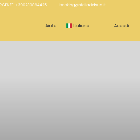
ERGENZE: +390239864425
booking@stelladelsud.it
Aiuto
Italiano
Accedi