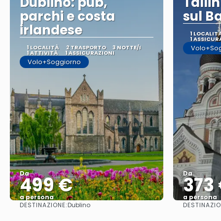
Dublino: pub,
Tallin
parchi e costa
sul Ba
irlandese
1 LOCALIT
1 ASSICUR
1 LOCALITÀ
2 TRASPORTO
3 NOTTE/I
Volo+So
1 ATTIVITÀ
1 ASSICURAZIONI
Volo+Soggiorno
Da
Da
499 €
373
a persona
a persona
DESTINAZIONE:
DESTINAZIO
Dublino
Vedere