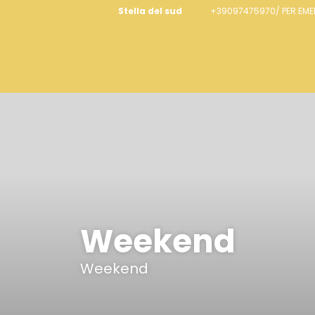
Stella del sud
+39097475970/ PER EM
Weekend
Weekend