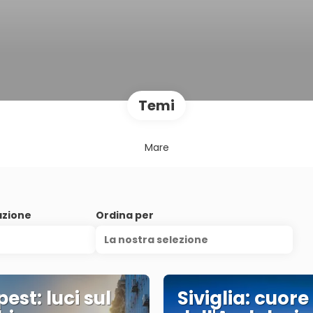
Temi
Mare
azione
Ordina per
La nostra selezione
est: luci sul
Siviglia: cuore