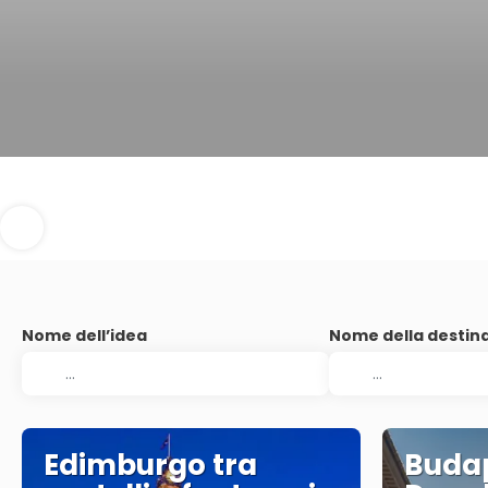
Nome dell’idea
Nome della destin
Edimburgo tra
Budap