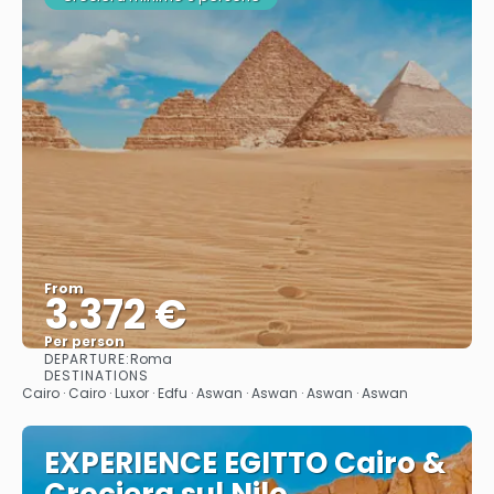
From
3.372 €
Per person
DEPARTURE:
Roma
See
DESTINATIONS
Cairo · Cairo · Luxor · Edfu · Aswan · Aswan · Aswan · Aswan
EXPERIENCE EGITTO Cairo &