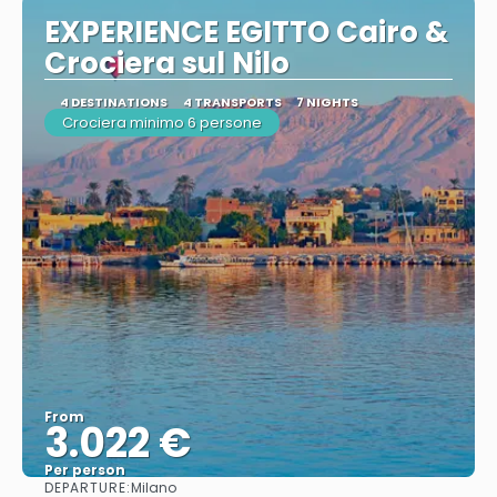
EXPERIENCE EGITTO Cairo &
Crociera sul Nilo
4 DESTINATIONS
4 TRANSPORTS
7 NIGHTS
Crociera minimo 6 persone
From
3.022 €
Per person
DEPARTURE:
Milano