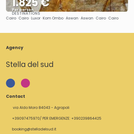
1.825 €
Per person
DESTINATIONS
See
Cairo · Cairo · Luxor · Kom Ombo · Aswan · Aswan · Cairo · Cairo
Agency
Stella del sud
Contact
via Aldo Moro 84043 - Agropoli
+39097475970/ PER EMERGENZE: +390239864425
booking@stelladelsud.it