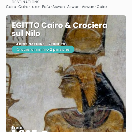
See
DESTINATIONS
Cairo · Cairo · Luxor · Edfu · Aswan · Aswan · Aswan · Cairo
EGITTO Cairo & Crociera
sul Nilo
4 DESTINATIONS
7 NIGHTS
Crociera minimo 2 persone
From