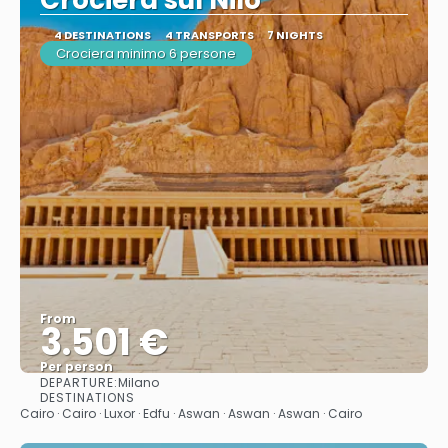
Crociera sul Nilo
4 DESTINATIONS
4 TRANSPORTS
7 NIGHTS
Crociera minimo 6 persone
From
3.501 €
Per person
DEPARTURE:
Milano
See
DESTINATIONS
Cairo · Cairo · Luxor · Edfu · Aswan · Aswan · Aswan · Cairo