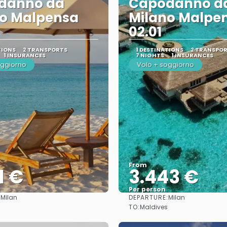
danno da
Capodanno d
no Malpensa
Milano Malpe
02.01
TIONS
2 TRANSPORTS
1 DESTINATIONS
2 TRANSPO
1 INSURANCES
7 NIGHTS
1 INSURANCES
oggiorno
Volo + soggiorno
From
1 €
3.443 €
Per person
:
DEPARTURE:
Milan
Milan
See
See
TO:
Maldives