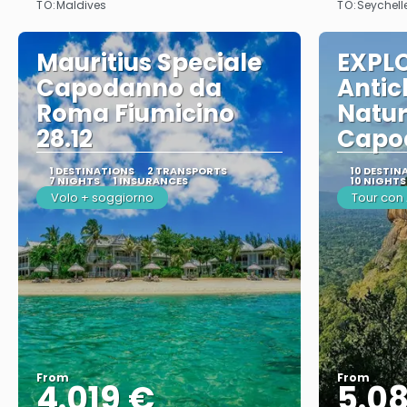
TO:
TO:
Maldives
Seychell
Mauritius Speciale
EXPLO
Capodanno da
Antic
Roma Fiumicino
Natur
28.12
Capo
1 DESTINATIONS
2 TRANSPORTS
10 DESTIN
7 NIGHTS
1 INSURANCES
10 NIGHTS
Volo + soggiorno
Tour co
From
From
4.019 €
5.0