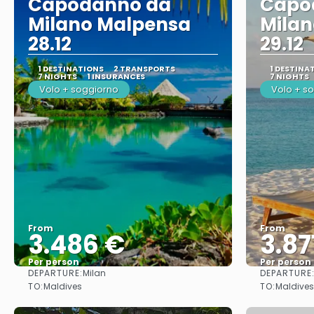
Capodanno da
Capo
Milano Malpensa
Mila
28.12
29.12
1 DESTINATIONS
2 TRANSPORTS
1 DESTINA
7 NIGHTS
1 INSURANCES
7 NIGHTS
Volo + soggiorno
Volo + s
From
From
3.486 €
3.87
Per person
Per person
DEPARTURE:
DEPARTURE
Milan
See
TO:
TO:
Maldives
Maldives