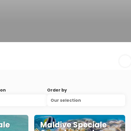
ion
Order by
Our selection
ale
Maldive Speciale