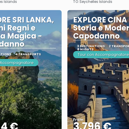
TO:
es Islands
Seychelles Islands
RE SRI LANKA,
EXPLORE CINA 
hi Regni e
Storia e Moder
a Magica -
Capodanno
danno
3 DESTINATIONS
2 TRANSPO
8 NIGHTS
ATIONS
4 TRANSPORTS
Tour con Accompagnatore
n Accompagnatore
From
84 €
3.796 €