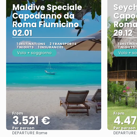
Maldive Speciale
Seych
Capodanno da
Capo
Roma Fiumicino
Roma
02.01
29.12
1 DESTINATIONS
2 TRANSPORTS
1 DESTINA
7 NIGHTS
1 INSURANCES
7 NIGHTS
Volo + soggiorno
Volo + s
From
From
3.521 €
4.4
Per person
Per person
DEPARTURE:
DEPARTURE
Rome
See