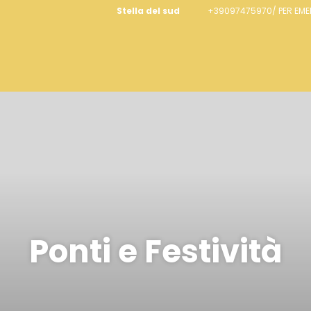
Stella del sud
+39097475970/ PER EM
Ponti e Festività