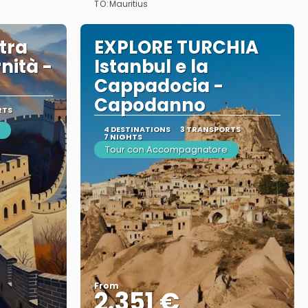
TO:
Mauritius
tra
EXPLORE TURCHIA
nità -
Istanbul e la
Cappadocia -
Capodanno
RTS
4 DESTINATIONS
3 TRANSPORTS
7 NIGHTS
Tour con Accompagnatore
From
2.351 €