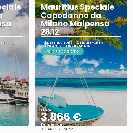
eciale
Mauritius Speciale
a
Capodanno da
nsa
Milano Malpensa
28.12
RTS
1 DESTINATIONS
2 TRANSPORTS
7 NIGHTS
1 INSURANCES
Volo + soggiorno
From
3.866 €
Per person
DEPARTURE:
Milan
See