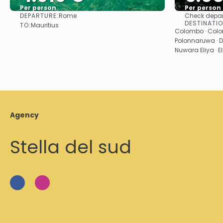
Per person
Per person
DEPARTURE:
Rome
Check depar
See
DESTINATI
TO:
Mauritius
Colombo · Colom
Polonnaruwa · D
Nuwara Eliya · E
Agency
Stella del sud