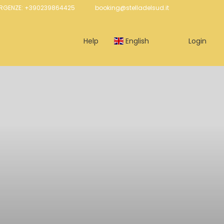
ERGENZE: +390239864425
booking@stelladelsud.it
Help
English
Login