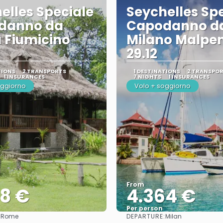
elles Speciale
Seychelles Sp
danno da
Capodanno d
 Fiumicino
Milano Malpe
29.12
TIONS
2 TRANSPORTS
1 DESTINATIONS
2 TRANSPO
1 INSURANCES
7 NIGHTS
1 INSURANCES
oggiorno
Volo + soggiorno
From
78 €
4.364 €
Per person
:
DEPARTURE:
Rome
Milan
See
See