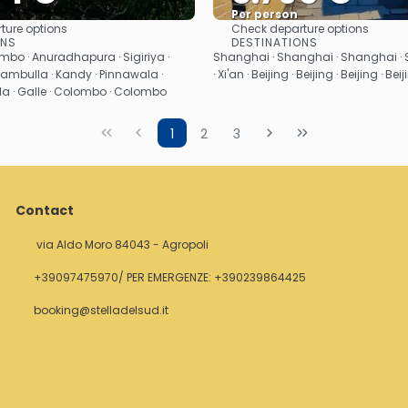
Per person
ture options
Check departure options
See
See
ONS
DESTINATIONS
bo · Anuradhapura · Sigiriya ·
Shanghai · Shanghai · Shanghai · 
ambulla · Kandy · Pinnawala ·
· Xi'an · Beijing · Beijing · Beijing · Bei
lla · Galle · Colombo · Colombo
1
2
3
Contact
via Aldo Moro 84043 - Agropoli
+39097475970/ PER EMERGENZE: +390239864425
booking@stelladelsud.it