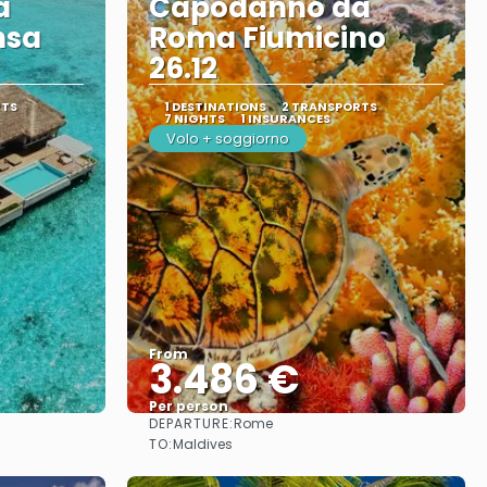
a
Capodanno da
nsa
Roma Fiumicino
26.12
RTS
1 DESTINATIONS
2 TRANSPORTS
7 NIGHTS
1 INSURANCES
Volo + soggiorno
From
3.486 €
Per person
DEPARTURE:
Rome
See
TO:
Maldives