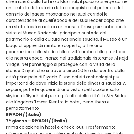
che inizierà dalla fortezza Masmak, il palazzo si erge come
un simbolo della storia della riconquista del potere e del
dominio del paese mostrando nei suoi corridoi le
caratteristiche di quell'epoca e dei suoi leader dopo che
era stato trasformato in un museo. Proseguimento con la
visita al Museo Nazionale, principale custode del
patrimonio e della cultura nazionale saudita. Il Museo è un
luogo di apprendimento e scoperta, offre una
panoramica della storia della civiltà araba dalla preistoria
alla nostra epoca. Pranzo nel tradizionale ristorante Al Najd
Village. Nel pomeriggio si prosegue con la visita della
storica Diriyah che si trova a circa 20 km dal centro della
città principale di Riyadh. È uno dei siti archeologici più
importanti da dove inizia la storia della dinastia saudita. A
seguire, potrete godere di una vista spettacolare sullo
skyline di Riyadh dal punto più alto della città: lo Sky Bridge
alla Kingdom Tower. Rientro in hotel, cena libera e
pernottamento.
RIYADH / (italia)
7° giorno – RIYADH / (Italia)
Prima colazione in hotel e check-out. Trasferimento
all’aeroporto in tempo utile per il volo di rientro per l’Italia