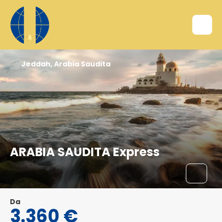
Jeddah, Arabia Saudita
ARABIA SAUDITA Express
Da
3.360 €