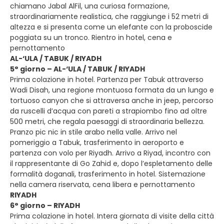
chiamano Jabal AlFil, una curiosa formazione,
straordinariamente realistica, che raggiunge i 52 metri di
altezza e si presenta come un elefante con la proboscide
poggiata su un tronco. Rientro in hotel, cena e
pernottamento
AL-‘ULA / TABUK / RIYADH
5° giorno – AL-‘ULA / TABUK / RIYADH
Prima colazione in hotel. Partenza per Tabuk attraverso
Wadi Disah, una regione montuosa formata da un lungo e
tortuoso canyon che si attraversa anche in jeep, percorso
da ruscelli d’acqua con pareti a strapiombo fino ad oltre
500 metri, che regala paesaggi di straordinaria bellezza.
Pranzo pic nic in stile arabo nella valle. Arrivo nel
pomeriggio a Tabuk, trasferimento in aeroporto e
partenza con volo per Riyadh. Arrivo a Riyad, incontro con
il rappresentante di Go Zahid e, dopo l’espletamento delle
formalità doganali, trasferimento in hotel. Sistemazione
nella camera riservata, cena libera e pernottamento
RIYADH
6° giorno – RIYADH
Prima colazione in hotel. Intera giornata di visite della città