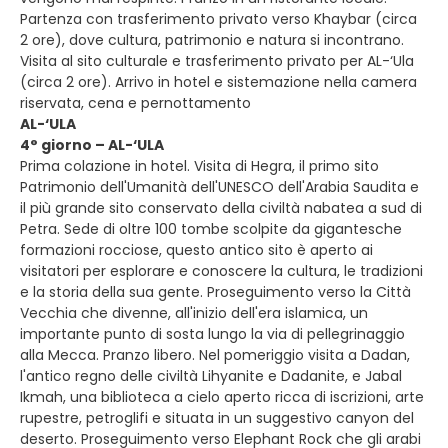
Partenza con trasferimento privato verso Khaybar (circa
2 ore), dove cultura, patrimonio e natura si incontrano.
Visita al sito culturale e trasferimento privato per AL-‘Ula
(circa 2 ore). Arrivo in hotel e sistemazione nella camera
riservata, cena e pernottamento
AL-‘ULA
4° giorno – AL-‘ULA
Prima colazione in hotel. Visita di Hegra, il primo sito
Patrimonio dell'Umanità dell'UNESCO dell'Arabia Saudita e
il più grande sito conservato della civiltà nabatea a sud di
Petra. Sede di oltre 100 tombe scolpite da gigantesche
formazioni rocciose, questo antico sito è aperto ai
visitatori per esplorare e conoscere la cultura, le tradizioni
e la storia della sua gente. Proseguimento verso la Città
Vecchia che divenne, all'inizio dell'era islamica, un
importante punto di sosta lungo la via di pellegrinaggio
alla Mecca. Pranzo libero. Nel pomeriggio visita a Dadan,
l'antico regno delle civiltà Lihyanite e Dadanite, e Jabal
Ikmah, una biblioteca a cielo aperto ricca di iscrizioni, arte
rupestre, petroglifi e situata in un suggestivo canyon del
deserto. Proseguimento verso Elephant Rock che gli arabi