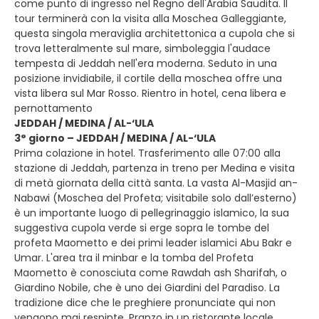
come punto di ingresso nel Regno dell'Arabia Saudita. Il
tour terminerà con la visita alla Moschea Galleggiante,
questa singola meraviglia architettonica a cupola che si
trova letteralmente sul mare, simboleggia l'audace
tempesta di Jeddah nell'era moderna. Seduto in una
posizione invidiabile, il cortile della moschea offre una
vista libera sul Mar Rosso. Rientro in hotel, cena libera e
pernottamento
JEDDAH / MEDINA / AL-‘ULA
3° giorno – JEDDAH / MEDINA / AL-‘ULA
Prima colazione in hotel. Trasferimento alle 07:00 alla
stazione di Jeddah, partenza in treno per Medina e visita
di metà giornata della città santa. La vasta Al-Masjid an-
Nabawi (Moschea del Profeta; visitabile solo dall’esterno)
è un importante luogo di pellegrinaggio islamico, la sua
suggestiva cupola verde si erge sopra le tombe del
profeta Maometto e dei primi leader islamici Abu Bakr e
Umar. L'area tra il minbar e la tomba del Profeta
Maometto è conosciuta come Rawdah ash Sharifah, o
Giardino Nobile, che è uno dei Giardini del Paradiso. La
tradizione dice che le preghiere pronunciate qui non
vengono mai respinte. Pranzo in un ristorante locale.