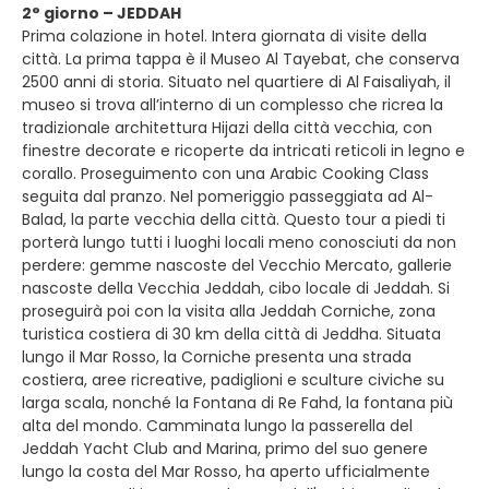
2° giorno – JEDDAH
Prima colazione in hotel. Intera giornata di visite della
città. La prima tappa è il Museo Al Tayebat, che conserva
2500 anni di storia. Situato nel quartiere di Al Faisaliyah, il
museo si trova all’interno di un complesso che ricrea la
tradizionale architettura Hijazi della città vecchia, con
finestre decorate e ricoperte da intricati reticoli in legno e
corallo. Proseguimento con una Arabic Cooking Class
seguita dal pranzo. Nel pomeriggio passeggiata ad Al-
Balad, la parte vecchia della città. Questo tour a piedi ti
porterà lungo tutti i luoghi locali meno conosciuti da non
perdere: gemme nascoste del Vecchio Mercato, gallerie
nascoste della Vecchia Jeddah, cibo locale di Jeddah. Si
proseguirà poi con la visita alla Jeddah Corniche, zona
turistica costiera di 30 km della città di Jeddha. Situata
lungo il Mar Rosso, la Corniche presenta una strada
costiera, aree ricreative, padiglioni e sculture civiche su
larga scala, nonché la Fontana di Re Fahd, la fontana più
alta del mondo. Camminata lungo la passerella del
Jeddah Yacht Club and Marina, primo del suo genere
lungo la costa del Mar Rosso, ha aperto ufficialmente