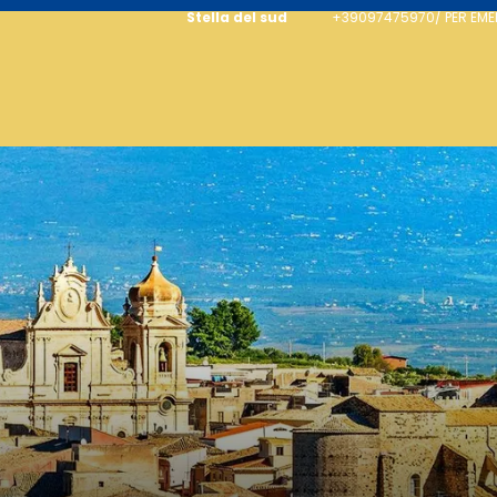
Stella del sud
+39097475970/ PER EM