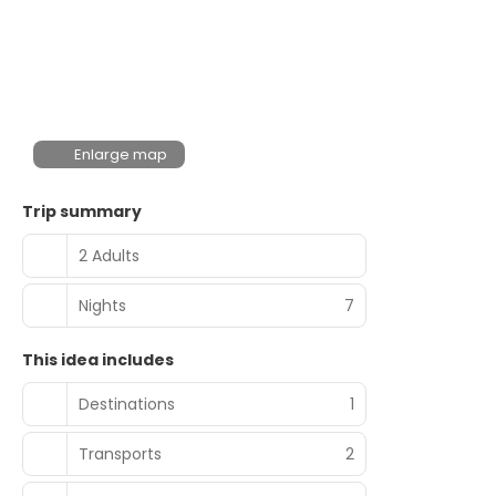
Enlarge map
Trip summary
2 Adults
Nights
7
This idea includes
Destinations
1
Transports
2