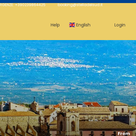
ERGENZE: +390239864425
booking@stelladelsud.it
Help
English
Login
From