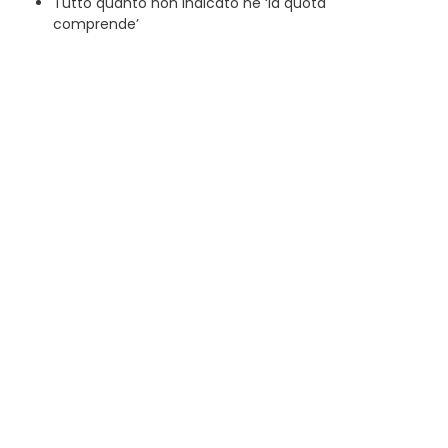
Tutto quanto non indicato ne ‘la quota
comprende’