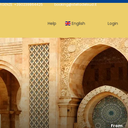
ERGENZE: +390239864425
booking@stelladelsud.it
Help
English
Login
From