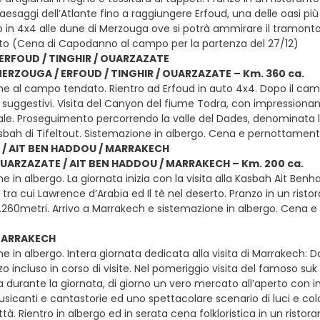
aesaggi dell’Atlante fino a raggiungere Erfoud, una delle oasi p
 in 4x4 alle dune di Merzouga ove si potrà ammirare il tramont
o (Cena di Capodanno al campo per la partenza del 27/12)
ERFOUD / TINGHIR / OUARZAZATE
MERZOUGA / ERFOUD / TINGHIR / OUARZAZATE – Km. 360 ca.
ne al campo tendato. Rientro ad Erfoud in auto 4x4. Dopo il ca
 suggestivi. Visita del Canyon del fiume Todra, con impressionant
ale. Proseguimento percorrendo la valle del Dades, denominata la 
Kasbah di Tifeltout. Sistemazione in albergo. Cena e pernottame
/ AIT BEN HADDOU / MARRAKECH
OUARZAZATE / AIT BEN HADDOU / MARRAKECH – Km. 200 ca.
e in albergo. La giornata inizia con la visita alla Kasbah Ait Be
tra cui Lawrence d’Arabia ed Il tè nel deserto. Pranzo in un rist
2.260metri. Arrivo a Marrakech e sistemazione in albergo. Cena
 MARRAKECH
e in albergo. Intera giornata dedicata alla visita di Marrakech: Da
o incluso in corso di visite. Nel pomeriggio visita del famoso suk
 durante la giornata, di giorno un vero mercato all’aperto con i
canti e cantastorie ed uno spettacolare scenario di luci e color
ittà. Rientro in albergo ed in serata cena folkloristica in un rist