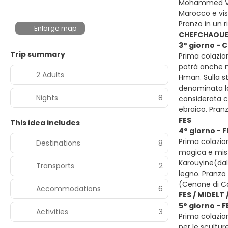
Mohammed V, i
Marocco e vis
Pranzo in un 
Enlarge map
CHEFCHAOUEN 
3° giorno - 
Trip summary
Prima colazion
potrà anche no
2 Adults
Hman. Sulla st
denominata la
Nights
8
considerata c
ebraico. Pran
FES
This idea includes
4° giorno - F
Prima colazion
Destinations
8
magica e mist
Karouyine(dall
Transports
2
legno. Pranzo 
(Cenone di C
Accommodations
6
FES / MIDELT
5° giorno - 
Activities
3
Prima colazion
per le scultur