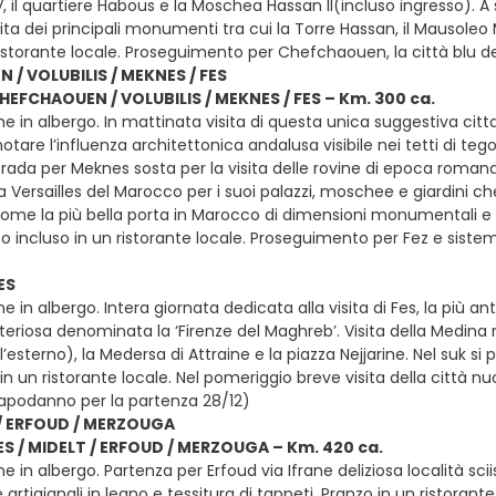
l quartiere Habous e la Moschea Hassan II(incluso ingresso). A 
ita dei principali monumenti tra cui la Torre Hassan, il Mausole
ristorante locale. Proseguimento per Chefchaouen, la città blu
/ VOLUBILIS / MEKNES / FES
CHEFCHAOUEN / VOLUBILIS / MEKNES / FES – Km. 300 ca.
e in albergo. In mattinata visita di questa unica suggestiva citta
tare l’influenza architettonica andalusa visibile nei tetti di tegole
rada per Meknes sosta per la visita delle rovine di epoca romana d
 Versailles del Marocco per i suoi palazzi, moschee e giardini c
ome la più bella porta in Marocco di dimensioni monumentali e 
zo incluso in un ristorante locale. Proseguimento per Fez e sis
ES
e in albergo. Intera giornata dedicata alla visita di Fes, la più ant
eriosa denominata la ‘Firenze del Maghreb’. Visita della Medina
’esterno), la Medersa di Attraine e la piazza Nejjarine. Nel suk si
in un ristorante locale. Nel pomeriggio breve visita della città 
apodanno per la partenza 28/12)
 / ERFOUD / MERZOUGA
FES / MIDELT / ERFOUD / MERZOUGA – Km. 420 ca.
e in albergo. Partenza per Erfoud via Ifrane deliziosa località sc
e artigianali in legno e tessitura di tappeti. Pranzo in un ristor