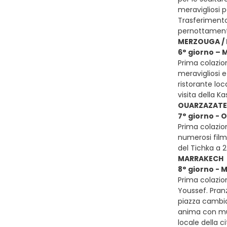
meravigliosi p
Trasferimento
pernottament
MERZOUGA / 
6° giorno – 
Prima colazio
meravigliosi e
ristorante loc
visita della 
OUARZAZATE 
7° giorno - 
Prima colazion
numerosi film 
del Tichka a 
MARRAKECH
8° giorno -
Prima colazion
Youssef. Pranz
piazza cambia
anima con musi
locale della c