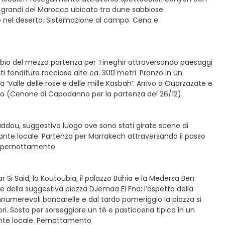
iù grandi del Marocco ubicato tra dune sabbiose.
o nel deserto. Sistemazione al campo. Cena e
mbio del mezzo partenza per Tineghir attraversando paesaggi
i fenditure rocciose alte ca. 300 metri. Pranzo in un
‘Valle delle rose e delle mille Kasbah’. Arrivo a Ouarzazate e
nto (Cenone di Capodanno per la partenza del 26/12)
nhaddou, suggestivo luogo ove sono stati girate scene di
orante locale. Partenza per Marrakech attraversando il passo
 e pernottamento
r Si Said, la Koutoubia, il palazzo Bahia e la Medersa Ben
 e della suggestiva piazza DJemaa El Fna; l’aspetto della
nnumerevoli bancarelle e dal tardo pomeriggio la piazza si
i. Sosta per sorseggiare un tè e pasticceria tipica in un
orante locale. Pernottamento