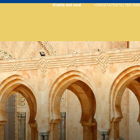
Stella del sud
+39097475970/ PER EM