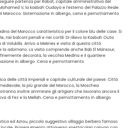
seguire partenza per Rabat, capitale amministrativa del
o Mohamed V, la kasbah Oudaya e l’esterno del Palazzo Reale.
 del Marocco. Sistemazione in albergo, cena e pernottamento
dina del Marocco caratteristica per il colore blu delle case. Si
, nei balconi pensili e nei cortili. Di rilievo la Kasbah Outa
i Volubilis. Arrivo a Meknes e visita di questa città
he la adornano. La visita comprende anche Bab El Mansour,
finemente decorata, la vecchia Medina e il quartiere
temazione in albergo .Cena e pernottamento
ica delle città imperiali e capitale culturale del paese. Città
 medievale, la più grande del Marocco, la Moschea
 potranno inoltre ammirare gli artigiani che lavorano ancora il
nuova di Fez e la Mellah. Cena e pernottamento in albergo
iistica ed Azrou, piccolo suggestivo villaggio berbero famoso
ante locale. Proseguimento attraverso spettacolari canyon con