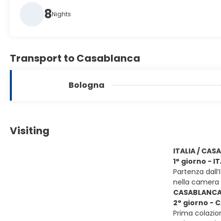
8
Nights
Transport to Casablanca
Bologna
Visiting
ITALIA / CA
1° giorno - 
Partenza dall’
nella camera 
CASABLANCA 
2° giorno -
Prima colazion