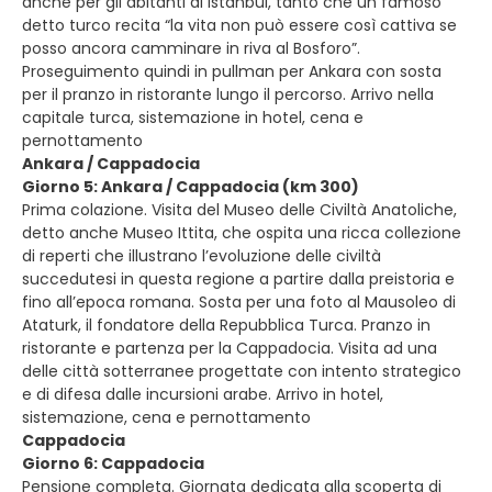
anche per gli abitanti di Istanbul, tanto che un famoso
detto turco recita “la vita non può essere così cattiva se
posso ancora camminare in riva al Bosforo”.
Proseguimento quindi in pullman per Ankara con sosta
per il pranzo in ristorante lungo il percorso. Arrivo nella
capitale turca, sistemazione in hotel, cena e
pernottamento
Ankara / Cappadocia
Giorno 5: Ankara / Cappadocia (km 300)
Prima colazione. Visita del Museo delle Civiltà Anatoliche,
detto anche Museo Ittita, che ospita una ricca collezione
di reperti che illustrano l’evoluzione delle civiltà
succedutesi in questa regione a partire dalla preistoria e
fino all’epoca romana. Sosta per una foto al Mausoleo di
Ataturk, il fondatore della Repubblica Turca. Pranzo in
ristorante e partenza per la Cappadocia. Visita ad una
delle città sotterranee progettate con intento strategico
e di difesa dalle incursioni arabe. Arrivo in hotel,
sistemazione, cena e pernottamento
Cappadocia
Giorno 6: Cappadocia
Pensione completa. Giornata dedicata alla scoperta di