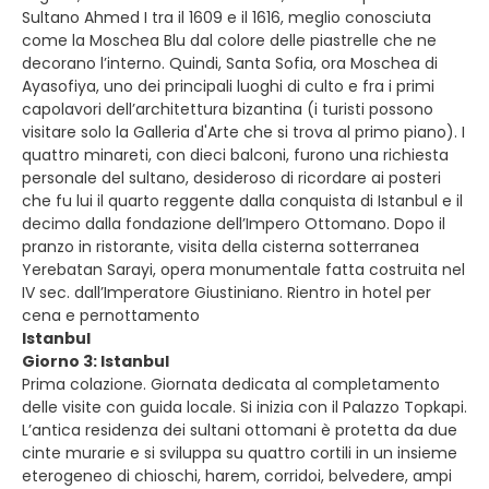
Sultano Ahmed I tra il 1609 e il 1616, meglio conosciuta
come la Moschea Blu dal colore delle piastrelle che ne
decorano l’interno. Quindi, Santa Sofia, ora Moschea di
Ayasofiya, uno dei principali luoghi di culto e fra i primi
capolavori dell’architettura bizantina (i turisti possono
visitare solo la Galleria d'Arte che si trova al primo piano). I
quattro minareti, con dieci balconi, furono una richiesta
personale del sultano, desideroso di ricordare ai posteri
che fu lui il quarto reggente dalla conquista di Istanbul e il
decimo dalla fondazione dell’Impero Ottomano. Dopo il
pranzo in ristorante, visita della cisterna sotterranea
Yerebatan Sarayi, opera monumentale fatta costruita nel
IV sec. dall’Imperatore Giustiniano. Rientro in hotel per
cena e pernottamento
Istanbul
Giorno 3: Istanbul
Prima colazione. Giornata dedicata al completamento
delle visite con guida locale. Si inizia con il Palazzo Topkapi.
L’antica residenza dei sultani ottomani è protetta da due
cinte murarie e si sviluppa su quattro cortili in un insieme
eterogeneo di chioschi, harem, corridoi, belvedere, ampi