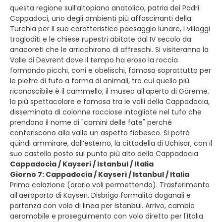
questa regione sull’altopiano anatolico, patria dei Padri
Cappadoci, uno degli ambienti più affascinanti della
Turchia per il suo caratteristico paesaggio lunare, i villaggi
trogloditi e le chiese rupestri abitate dal IV secolo da
anacoreti che le arricchirono di affreschi. Si visiteranno la
Valle di Devrent dove il tempo ha eroso la roccia
formando picchi, coni e obelischi, famosa soprattutto per
le pietre di tufo a forma di animali, tra cui quello più
riconoscibile è il cammello; il museo all’aperto di Göreme,
la più spettacolare e famosa tra le valli della Cappadocia,
disseminata di colonne rocciose intagliate nel tufo che
prendono il nome di "camini delle fate" perché
conferiscono alla valle un aspetto fiabesco. Si potrà
quindi ammirare, dall’esterno, la cittadella di Uchisar, con il
suo castello posto sul punto più alto della Cappadocia
Cappadocia / Kayseri / Istanbul / Italia
Giorno 7: Cappadocia / Kayseri / Istanbul / Italia
Prima colazione (orario voli permettendo). Trasferimento
all’aeroporto di Kayseri. Disbrigo formalità doganali e
partenza con volo di linea per Istanbul. Arrivo, cambio
aeromobile e proseguimento con volo diretto per l'Italia.