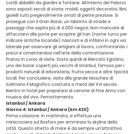
cortili abbelliti da giardini e fontane. All’interno del Palazzo
sono esposti secoli di storia: mobili, oggetti decorativi, libri,
gioielli tutti pregevolmente ornati di pietre preziose. Si
prosegue con il Gran Bazar, un labirinto di strade e
passaggi che ospita più di 4.000 negozi. Non mancate di
affacciarvi alle porte per scoprire gli han (nome turco per
indicare antiche locande) nascosti e di infilarvi in ogni via
laterale per osservare gli artigiani al lavoro, confrontando i
prezzi e cimentandosi nell'arte della contrattazione.
Pranzo in corso di visite. Sosta quindi al Mercato Egiziano,
uno dei bazar coperti più vecchi di Istanbul, famoso per i
prodotti naturali di erboristeria, frutta secca e altre tipicità
locali. Per concludere, visita alla grande Moschea di
Solimano il Magnifico costruita a metà del XVI secolo.
Rientro in hotel per prepararsi al cenone di Fine Anno con
musica dal vivo. Pernottamento.
Istanbul / Ankara
Giorno 4: Istanbul / Ankara (km 420)
Prima colazione. In mattinata, si effettua una
minicrociera sul Bosforo per ammirare lo skyline della
città. Questo stretto di mare è da sempre un’attrattiva