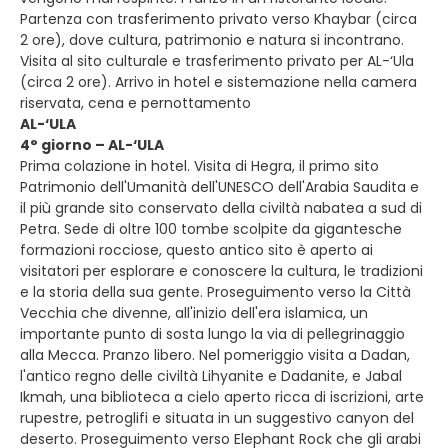
Partenza con trasferimento privato verso Khaybar (circa
2 ore), dove cultura, patrimonio e natura si incontrano.
Visita al sito culturale e trasferimento privato per AL-‘Ula
(circa 2 ore). Arrivo in hotel e sistemazione nella camera
riservata, cena e pernottamento
AL-‘ULA
4° giorno – AL-‘ULA
Prima colazione in hotel. Visita di Hegra, il primo sito
Patrimonio dell'Umanità dell'UNESCO dell'Arabia Saudita e
il più grande sito conservato della civiltà nabatea a sud di
Petra. Sede di oltre 100 tombe scolpite da gigantesche
formazioni rocciose, questo antico sito è aperto ai
visitatori per esplorare e conoscere la cultura, le tradizioni
e la storia della sua gente. Proseguimento verso la Città
Vecchia che divenne, all'inizio dell'era islamica, un
importante punto di sosta lungo la via di pellegrinaggio
alla Mecca. Pranzo libero. Nel pomeriggio visita a Dadan,
l'antico regno delle civiltà Lihyanite e Dadanite, e Jabal
Ikmah, una biblioteca a cielo aperto ricca di iscrizioni, arte
rupestre, petroglifi e situata in un suggestivo canyon del
deserto. Proseguimento verso Elephant Rock che gli arabi