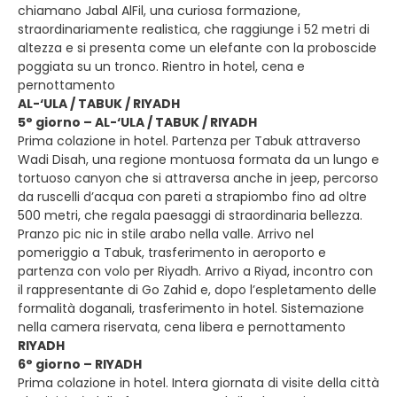
chiamano Jabal AlFil, una curiosa formazione,
straordinariamente realistica, che raggiunge i 52 metri di
altezza e si presenta come un elefante con la proboscide
poggiata su un tronco. Rientro in hotel, cena e
pernottamento
AL-‘ULA / TABUK / RIYADH
5° giorno – AL-‘ULA / TABUK / RIYADH
Prima colazione in hotel. Partenza per Tabuk attraverso
Wadi Disah, una regione montuosa formata da un lungo e
tortuoso canyon che si attraversa anche in jeep, percorso
da ruscelli d’acqua con pareti a strapiombo fino ad oltre
500 metri, che regala paesaggi di straordinaria bellezza.
Pranzo pic nic in stile arabo nella valle. Arrivo nel
pomeriggio a Tabuk, trasferimento in aeroporto e
partenza con volo per Riyadh. Arrivo a Riyad, incontro con
il rappresentante di Go Zahid e, dopo l’espletamento delle
formalità doganali, trasferimento in hotel. Sistemazione
nella camera riservata, cena libera e pernottamento
RIYADH
6° giorno – RIYADH
Prima colazione in hotel. Intera giornata di visite della città