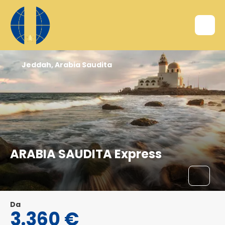
Jeddah, Arabia Saudita
ARABIA SAUDITA Express
Da
3.360 €