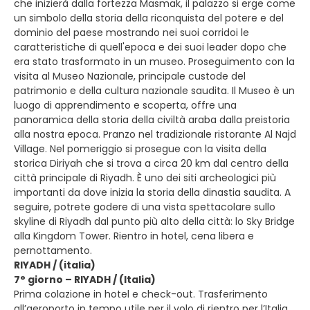
che inizierà dalla fortezza Masmak, il palazzo si erge come
un simbolo della storia della riconquista del potere e del
dominio del paese mostrando nei suoi corridoi le
caratteristiche di quell'epoca e dei suoi leader dopo che
era stato trasformato in un museo. Proseguimento con la
visita al Museo Nazionale, principale custode del
patrimonio e della cultura nazionale saudita. Il Museo è un
luogo di apprendimento e scoperta, offre una
panoramica della storia della civiltà araba dalla preistoria
alla nostra epoca. Pranzo nel tradizionale ristorante Al Najd
Village. Nel pomeriggio si prosegue con la visita della
storica Diriyah che si trova a circa 20 km dal centro della
città principale di Riyadh. È uno dei siti archeologici più
importanti da dove inizia la storia della dinastia saudita. A
seguire, potrete godere di una vista spettacolare sullo
skyline di Riyadh dal punto più alto della città: lo Sky Bridge
alla Kingdom Tower. Rientro in hotel, cena libera e
pernottamento.
RIYADH / (italia)
7° giorno – RIYADH / (Italia)
Prima colazione in hotel e check-out. Trasferimento
all’aeroporto in tempo utile per il volo di rientro per l’Italia