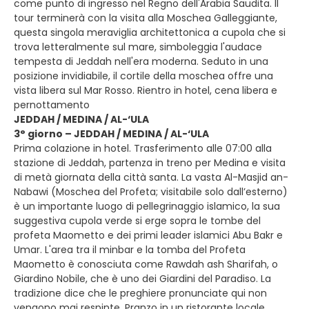
come punto di ingresso nel Regno dell'Arabia Saudita. Il
tour terminerà con la visita alla Moschea Galleggiante,
questa singola meraviglia architettonica a cupola che si
trova letteralmente sul mare, simboleggia l'audace
tempesta di Jeddah nell'era moderna. Seduto in una
posizione invidiabile, il cortile della moschea offre una
vista libera sul Mar Rosso. Rientro in hotel, cena libera e
pernottamento
JEDDAH / MEDINA / AL-‘ULA
3° giorno – JEDDAH / MEDINA / AL-‘ULA
Prima colazione in hotel. Trasferimento alle 07:00 alla
stazione di Jeddah, partenza in treno per Medina e visita
di metà giornata della città santa. La vasta Al-Masjid an-
Nabawi (Moschea del Profeta; visitabile solo dall’esterno)
è un importante luogo di pellegrinaggio islamico, la sua
suggestiva cupola verde si erge sopra le tombe del
profeta Maometto e dei primi leader islamici Abu Bakr e
Umar. L'area tra il minbar e la tomba del Profeta
Maometto è conosciuta come Rawdah ash Sharifah, o
Giardino Nobile, che è uno dei Giardini del Paradiso. La
tradizione dice che le preghiere pronunciate qui non
vengono mai respinte. Pranzo in un ristorante locale.