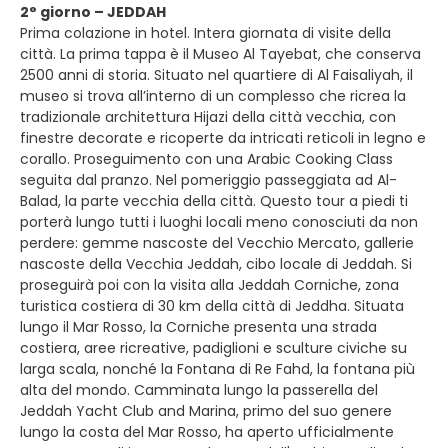
2° giorno – JEDDAH
Prima colazione in hotel. Intera giornata di visite della
città. La prima tappa è il Museo Al Tayebat, che conserva
2500 anni di storia. Situato nel quartiere di Al Faisaliyah, il
museo si trova all’interno di un complesso che ricrea la
tradizionale architettura Hijazi della città vecchia, con
finestre decorate e ricoperte da intricati reticoli in legno e
corallo. Proseguimento con una Arabic Cooking Class
seguita dal pranzo. Nel pomeriggio passeggiata ad Al-
Balad, la parte vecchia della città. Questo tour a piedi ti
porterà lungo tutti i luoghi locali meno conosciuti da non
perdere: gemme nascoste del Vecchio Mercato, gallerie
nascoste della Vecchia Jeddah, cibo locale di Jeddah. Si
proseguirà poi con la visita alla Jeddah Corniche, zona
turistica costiera di 30 km della città di Jeddha. Situata
lungo il Mar Rosso, la Corniche presenta una strada
costiera, aree ricreative, padiglioni e sculture civiche su
larga scala, nonché la Fontana di Re Fahd, la fontana più
alta del mondo. Camminata lungo la passerella del
Jeddah Yacht Club and Marina, primo del suo genere
lungo la costa del Mar Rosso, ha aperto ufficialmente