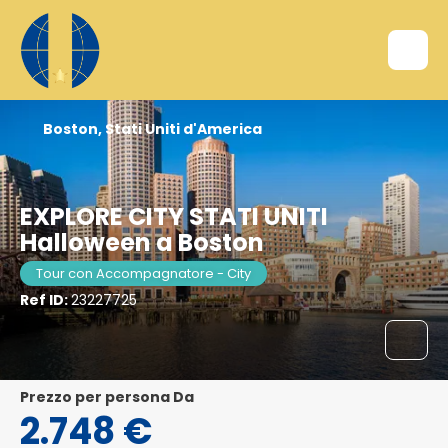
Boston, Stati Uniti d'America
EXPLORE CITY STATI UNITI
Halloween a Boston
Tour con Accompagnatore - City
Ref ID:
23227725
Prezzo per persona Da
2.748 €