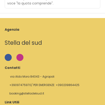
voce "la quota comprende".
Agenzia
Stella del sud
Contatti
via Aldo Moro 84043 - Agropoli
+39097475970/ PER EMERGENZE: +390239864425
booking@stelladelsud.it
Link Utili